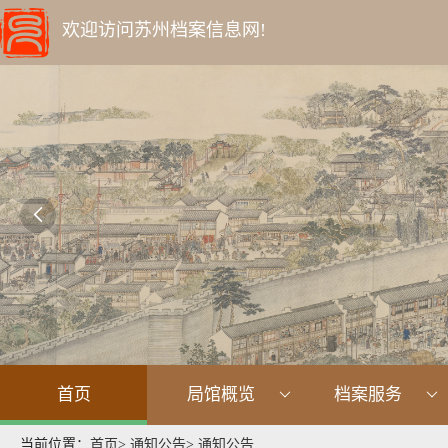
欢迎访问苏州档案信息网!

首页
局馆概览
档案服务
当前位置：
首页
>
通知公告
>
通知公告