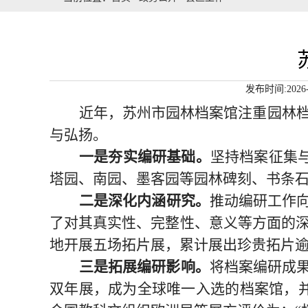
发布时间:2026-
近年
，苏州市园林档案馆
注重
园林
与弘扬。
一是
夯实编研基础。
坚持档案
征集
塔园
、
南园
、
墨客园等园林
碑刻、书条
二是
深化内涵研究。
推动编研工作
了
对
其真实性、完整性、
意义
等
方面
的
地
开展
五场
拓片展
，累计展出珍贵拓片
三是
拓展编研影响。
将
档案编研成
双年展
，
成为全球唯一入选的档案馆，