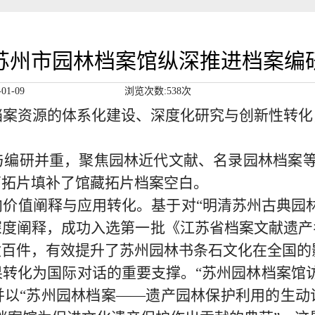
苏州市园林档案馆纵深推进档案编
01-09
浏览次数:538次
档案资源的体系化建设、深度化研究与创新性转化
与编研并重，
聚焦
园林近代文献
、
名录园林档案
石拓片
填补了馆藏拓片档案空白
。
向价值阐释与应用转化。基于对
“明清苏州古典园
深度阐释，成功入选
第一批
《江苏
省
档案文献遗产
逾百件，有效提升了
苏州园林书条石文化在全国的
果
转化
为国际对话的重要支撑。
“
苏州园林
档案馆
并
以
“苏州园林档案——遗产园林保护利用的生动