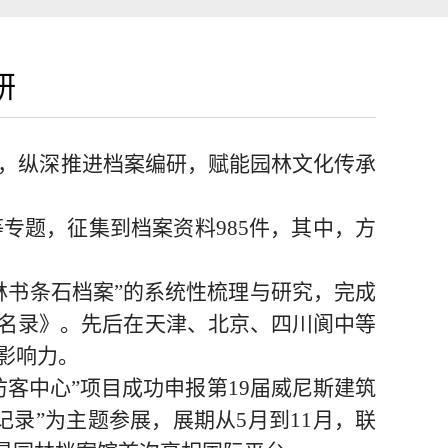
研
，
纵深推进档案编研
，赋能园林文化传承
等专题，征集到档案资料
985件，其中，
方
林书条石档案”的系统性梳理与研究，完成
名录》。先后在天津、北京
、
四川阆中等
影响力
。
访客中心
”
项目成功申报
第
19届威尼斯建筑
记录”为主题
参展
，
展期从
5月到11月，联