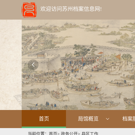
欢迎访问苏州档案信息网!

首页
局馆概览
档案
当前位置：
首页
>
政务公开
>
县区工作