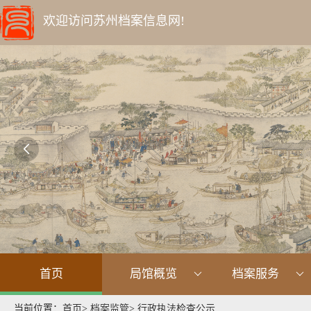
欢迎访问苏州档案信息网!

首页
局馆概览
档案服务
当前位置：
首页
>
档案监管
>
行政执法检查公示