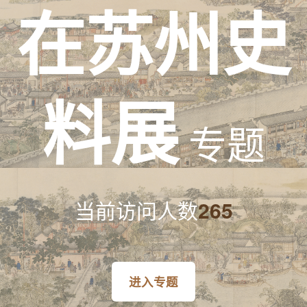
在苏州史
料展
专题
当前访问人数
265
进入专题