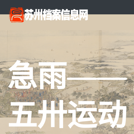
急雨——
五卅运动